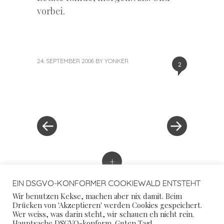
vorbei.
24. SEPTEMBER 2006
BY
YONKER
2
«
Next
Post
Previous
Post
Post
»
navigation
+
EIN DSGVO-KONFORMER COOKIEWALD ENTSTEHT
Wir benutzen Kekse, machen aber nix damit. Beim
Drücken von 'Akzeptieren' werden Cookies gespeichert.
Wer weiss, was darin steht, wir schauen eh nicht rein.
Hauptsache DSGVO-konform. Guten Tag!