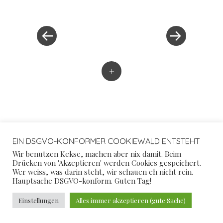
Post
Post
»
navigation
+
99 KLOS
EIN DSGVO-KONFORMER COOKIEWALD ENTSTEHT
Wir benutzen Kekse, machen aber nix damit. Beim
Drücken von 'Akzeptieren' werden Cookies gespeichert.
Wer weiss, was darin steht, wir schauen eh nicht rein.
Hauptsache DSGVO-konform. Guten Tag!
Einstellungen
Alles immer akzeptieren (gute Sache)