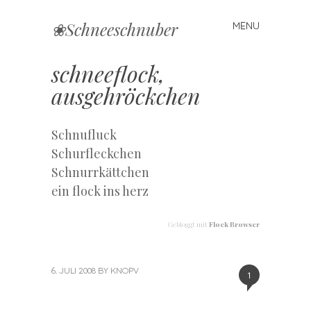
❀Schneeschnuber
MENU
Skip
to
content
schneeflock,
ausgehröckchen
Schnufluck
Schurfleckchen
Schnurrkättchen
ein flock ins herz
Gebloggt mit
Flock Browser
6. JULI 2008
BY
KNOPV
1
«
Next
Previous
Post