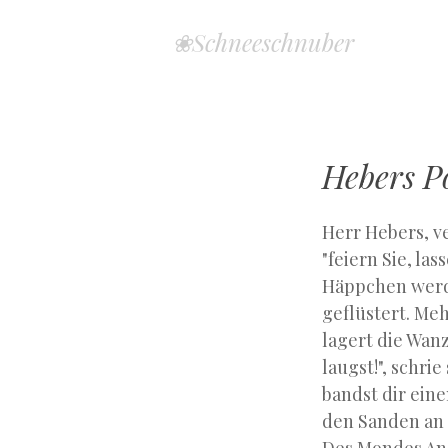
❀Schneeschnuber
Hebers P
Herr Hebers, v
"feiern Sie, la
Häppchen werde
geflüstert. Meh
lagert die Wan
laugst!", schri
bandst dir eine
den Sanden an 