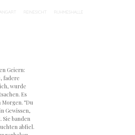
ANGART
REINESICHT
RUHMESHALLE
en Geiern:
, fadere
sich, wurde
tsachen. Es
en Morgen. "Du
ein Gewissen,
t. Sie banden
uchten abfiel.