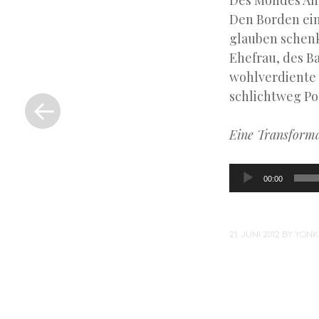
Des Mondes Ang
Den Borden einv
glauben schen
Ehefrau, des Ba
wohlverdiente 
«
schlichtweg Po
Previous
Post
Eine Transformat
Audio-
00:00
Player
21. JUNI 2012
BY
YONK