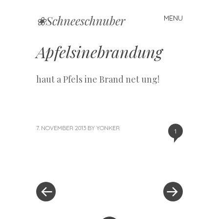
❀Schneeschnuber
MENU
Skip
to
content
Apfelsinebrandung
haut a Pfels ine Brand net ung!
7. NOVEMBER 2013
BY
YONKER
1
«
Next
Post
Previous
Post
Post
»
navigation