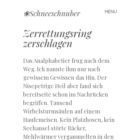
❀Schneeschnuber
MENU
Skip
to
content
Zerrettungsring
zerschlagen
Das Analphabetier frug nach dem
Weg. Ich nannte ihm nur nach
gewissem Gewissen das Hin. Der
Nisepetrige Heil aber fand sich
bereitseite schon im Nachrücken
begriffen. Tausend
Wirbelsturmsäulen auf einem
Haufemeisen. Kein Platzhosen, kein
Seehansel störte Bäcker,
Mehlwärmer vergammelten in den