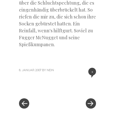
über die Schluchtspechtung, die es
eingenhändig überbrückelt hat. So
riefen die mir zu, die sich schon ihre
Socken gebürstet hatten. Ein
Reinfall, wenn's hilftgurt. Soviel zu
Fugger McNugget und seine
Spießkumpanen.
8. JANUAR 2007
BY
NEIN
+
«
Next
Post
Previous
Post
Post
»
navigation