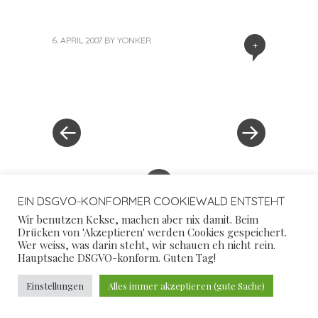
6. APRIL 2007
BY
YONKER
+
«
Next
Post
Previous
Post
Post
»
navigation
+
EIN DSGVO-KONFORMER COOKIEWALD ENTSTEHT
Wir benutzen Kekse, machen aber nix damit. Beim
Drücken von 'Akzeptieren' werden Cookies gespeichert.
Wer weiss, was darin steht, wir schauen eh nicht rein.
Hauptsache DSGVO-konform. Guten Tag!
VOR ALLEM ABER JETZT
Einstellungen
Alles immer akzeptieren (gute Sache)