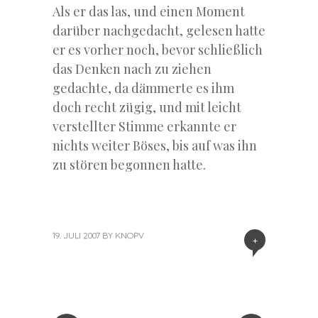
Als er das las, und einen Moment
darüber nachgedacht, gelesen hatte
er es vorher noch, bevor schließlich
das Denken nach zu ziehen
gedachte, da dämmerte es ihm
doch recht zügig, und mit leicht
verstellter Stimme erkannte er
nichts weiter Böses, bis auf was ihn
zu stören begonnen hatte.
19. JULI 2007
BY
KNOPV
+
«
Next
Post
Previous
Post
Post
»
navigation