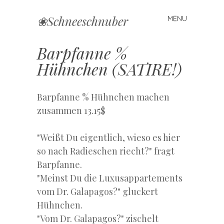
❀Schneeschnuber
MENU
Skip
to
content
Barpfanne %
Hühnchen (SATIRE!)
Barpfanne % Hühnchen machen
zusammen 13.15$
"Weißt Du eigentlich, wieso es hier
so nach Radieschen riecht?" fragt
Barpfanne.
"Meinst Du die Luxusappartements
vom Dr. Galapagos?" gluckert
Hühnchen.
"Vom Dr. Galapagos?" zischelt