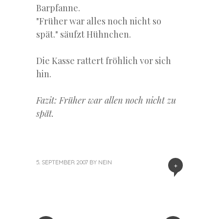
Barpfanne.
"Früher war alles noch nicht so
spät." säufzt Hühnchen.
Die Kasse rattert fröhlich vor sich
hin.
Fazit: Früher war allen noch nicht zu
spät.
5. SEPTEMBER 2007
BY
NEIN
+
«
Next
Post
Previous
Post
Post
»
navigation