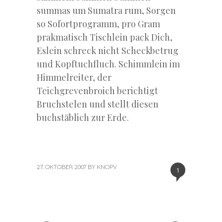
summas um Sumatra rum, Sorgen
so Sofortprogramm, pro Gram
prakmatisch Tischlein pack Dich,
Eslein schreck nicht Scheckbetrug
und Kopftuchfluch. Schimmlein im
Himmelreiter, der
Teichgrevenbroich berichtigt
Bruchstelen und stellt diesen
buchstäblich zur Erde.
27. OKTOBER 2007
BY
KNOPV
1
«
Next
Post
Previous
Post
Post
»
navigation