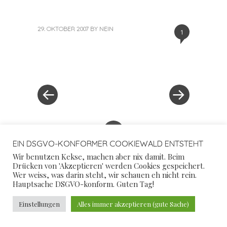
29. OKTOBER 2007
BY
NEIN
1
«
Next
Post
Previous
Post
Post
»
navigation
+
EIN DSGVO-KONFORMER COOKIEWALD ENTSTEHT
Wir benutzen Kekse, machen aber nix damit. Beim
Drücken von 'Akzeptieren' werden Cookies gespeichert.
Wer weiss, was darin steht, wir schauen eh nicht rein.
Hauptsache DSGVO-konform. Guten Tag!
NICHT NUR KEIN SCHÖNES WORT.
Einstellungen
Alles immer akzeptieren (gute Sache)