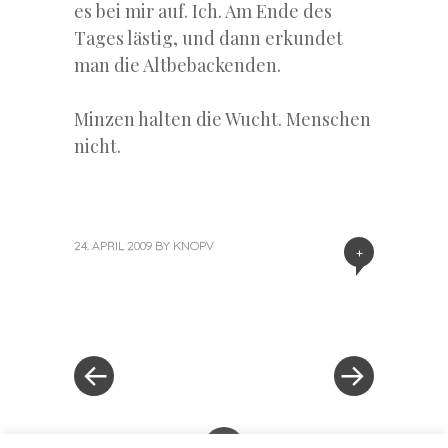
es bei mir auf. Ich. Am Ende des
Tages lästig, und dann erkundet
man die Altbebackenden.
Minzen halten die Wucht. Menschen
nicht.
24. APRIL 2009
BY
KNOPV
+
«
Next
Post
Previous
Post
Post
»
navigation
+