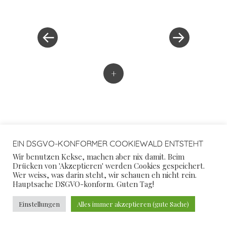
Post
Post
»
navigation
+
7523994872378912039218746287529386
EIN DSGVO-KONFORMER COOKIEWALD ENTSTEHT
Wir benutzen Kekse, machen aber nix damit. Beim
Drücken von 'Akzeptieren' werden Cookies gespeichert.
Wer weiss, was darin steht, wir schauen eh nicht rein.
Hauptsache DSGVO-konform. Guten Tag!
Einstellungen
Alles immer akzeptieren (gute Sache)