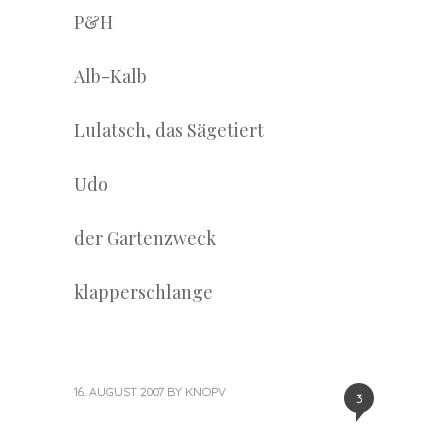
P&H
Alb-Kalb
Lulatsch, das Sägetiert
Udo
der Gartenzweck
klapperschlange
16. AUGUST 2007
BY
KNOPV
3
«
Next
Previous
Post