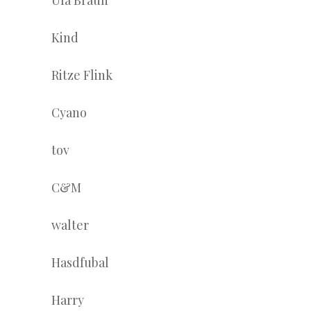
Ufa Braun
Kind
Ritze Flink
Cyano
tov
C&M
walter
Hasdfubal
Harry