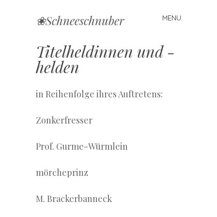
❀Schneeschnuber
MENU
Skip
to
content
Titelheldinnen und -
helden
in Reihenfolge ihres Auftretens:
Zonkerfresser
Prof. Gurme-Würmlein
mörcheprinz
M. Brackerbanneck