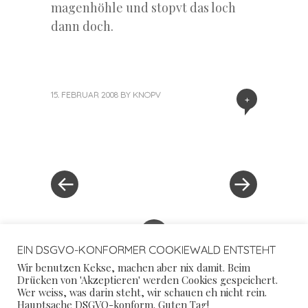
magenhöhle und stopvt das loch
dann doch.
15. FEBRUAR 2008
BY
KNOPV
+
«
Next
Post
Previous
Post
Post
»
navigation
+
EIN DSGVO-KONFORMER COOKIEWALD ENTSTEHT
Wir benutzen Kekse, machen aber nix damit. Beim
Drücken von 'Akzeptieren' werden Cookies gespeichert.
Wer weiss, was darin steht, wir schauen eh nicht rein.
Hauptsache DSGVO-konform. Guten Tag!