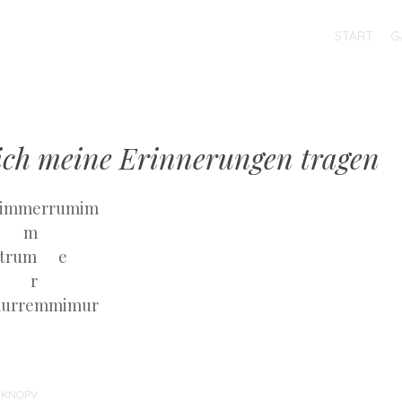
MENU
SKIP
START
G
TO
CONTENT
ich meine Erinnerungen tragen
immerrumim
m
trum e
r
urremmimur
Y
KNOPV