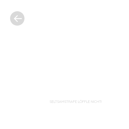
«
Previous
Post
Post
navigation
SELTSAMSTRAFE LÖFFLE NICHT!