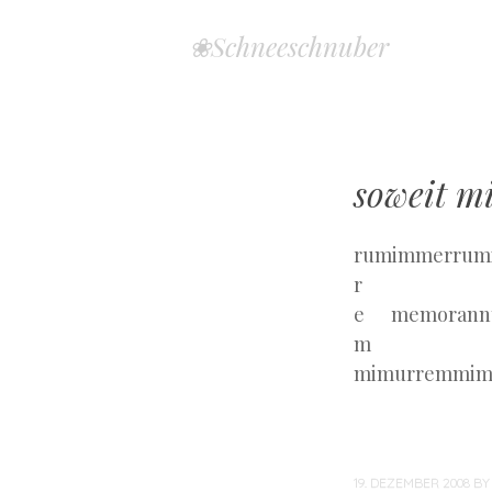
❀Schneeschnuber
soweit m
rumimmerrum
r 
e memorann
m 
mimurremmim
19. DEZEMBER 2008
B